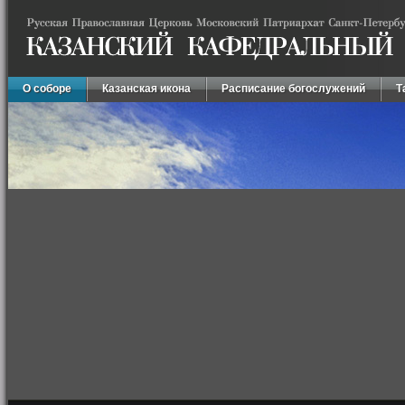
О соборе
Казанская икона
Расписание богослужений
Т