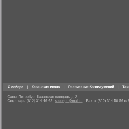
О соборе
|
Казанская икона
|
Расписание богослужений
|
Таи
Санкт-Петербург, Казанская площадь, д. 2
Секретарь: (812) 314-46-63
sobor.go@mail.ru
Вахта: (812) 314-58-56 (с 8