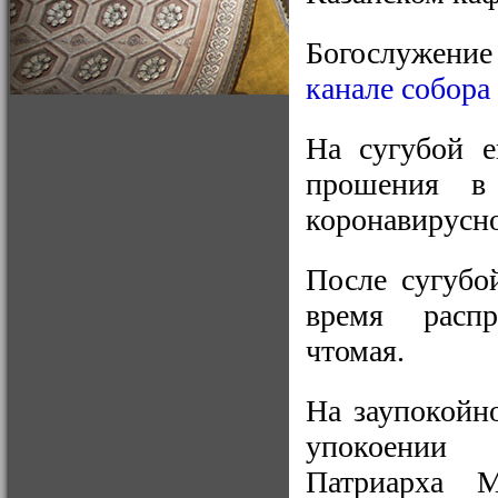
Богослужени
канале собора
На сугубой е
прошения в 
коронавирусн
После сугубо
время распр
чтомая.
На заупокойн
упокоении 
Патриарха 