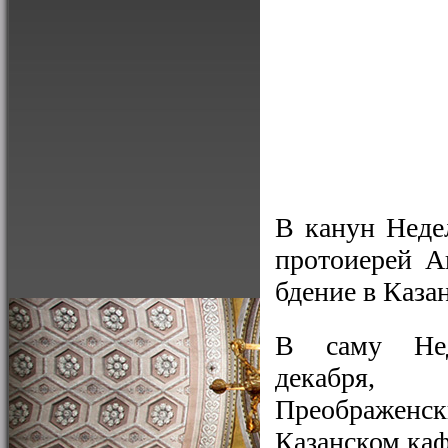
В канун Недел
протоиерей А
бдение в Каза
В саму Нед
декабря
Преображенск
Казанском каф