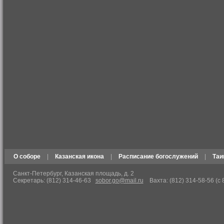
О соборе
|
Казанская икона
|
Расписание богослужений
|
Таи
Санкт-Петербург, Казанская площадь, д. 2
Секретарь: (812) 314-46-63
sobor.go@mail.ru
Вахта: (812) 314-58-56 (с 8