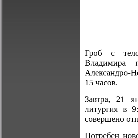
Гроб с тело
Владимира 
Александро-Не
15 часов.
Завтра, 21 я
литургия в 9
совершено отп
Погребен нов