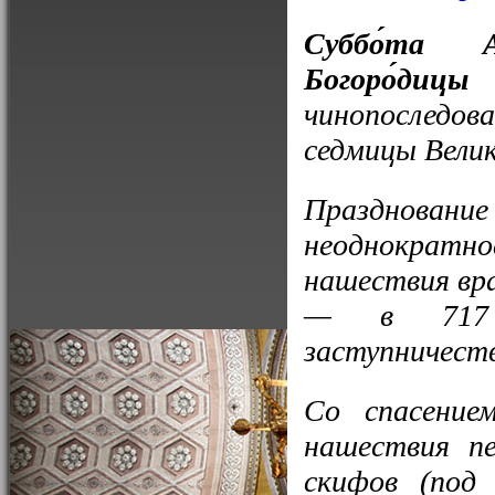
Суббо́та А
Богоро́дицы
—
чинопоследов
седмицы Велик
Празднова
неоднократн
нашествия вра
— в 717 г
заступничест
Со спасение
нашествия пе
скифов (под