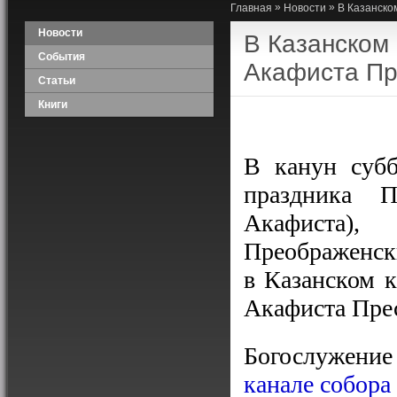
»
»
Главная
Новости
В Казанско
Новости
В Казанском
События
Акафиста Пр
Статьи
Книги
В канун суб
праздника 
Акафиста),
Преображенск
в Казанском 
Акафиста Прес
Богослужени
канале собора