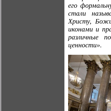
его формальн
стали назыв
Христу, Божи
иконами и пр
различные по
ценности».