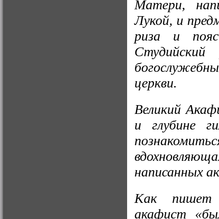
Матери, напи
Лукой, и пред
риза и пояс
Студийский
богослужебны
церкви.
Великий Акаф
и глубине г
познакоми
вдохновляющ
написанных ак
Как пишет 
акафист «бы