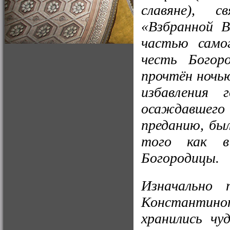
славяне), 
«Взбранной В
частью самог
честь Богор
прочтён ночью
избавления 
осаждавшег
преданию, бы
того как в
Богородицы.
Изначально 
Константин
хранились чу