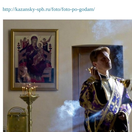
http://kazansky-spb.ru/foto/foto-po-godam/