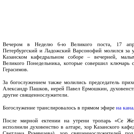
Вечером в Неделю 6-ю Великого поста, 17 апр
Петербургский и Ладожский Варсонофий молился за 
Казанском кафедральном соборе – вечерней, мал
Великого Понедельника, которые совершил ключарь 
Герасимов.
За богослужением также молились председатель прихо
Александр Пашков, иерей Павел Ермошкин, духовенств
другие священнослужители.
Богослужение транслировалось в прямом эфире
на кана
После мирной ектении на утрени тропарь «Се Же
исполнили духовенство в алтаре, хор Казанского кафед
Светлана Румянцева), хор священнослужителей под