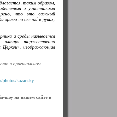
длагается, таким образом,
идетелями и участниками
трено, что это важный
 храма со свечой в руках,
орника и среды называется
из алтаря торжественно
х Церкви», изображающая
ото в оригинальном
m/photos/kazansky-
йд-шоу на нашем сайте в