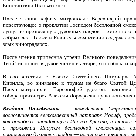
Константина Головатского.
После чтения кафизм митрополит Варсонофий прочит
повествующее о проклятии Господом бесплодной смо
душу, не приносящую духовных плодов – истинного п
добрых дел. Также в Евангельском чтении содержались
злых виноградарях.
После чтения трипеснца утрени Великого понедельник
Твой" исполнили духовенство в алтаре, хор собора и х
В соответствии с Указом Святейшего Патриарха 
Кирилла, во внимание к трудам на благо Святой Це
Пасхи митрополит Варсонофий удостоил клирика К
собора протоиерея Алексия Дорофеева права ношения 
Вели́кий Понеде́льник
— понедельник Страстной
воспоминается ветхозаветный патриарх Иосиф, прод
как прообраз страдающего Иисуса Христа, а также ев
о проклятии Иисусом бесплодной смоковницы, си
приносящую духовных плодов — истинного покаяния, ве