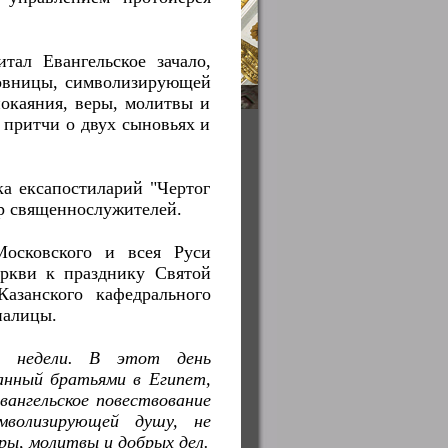
ал Евангельское зачало,
ковницы, символизирующей
окаяния, веры, молитвы и
 притчи о двух сыновьях и
а ексапостиларий "Чертог
ор священнослужителей.
Московского и всея Руси
ркви к празднику Святой
азанского кафедрального
палицы.
 недели. В этот день
анный братьями в Египет,
ангельское повествование
мволизирующей душу, не
ры, молитвы и добрых дел.