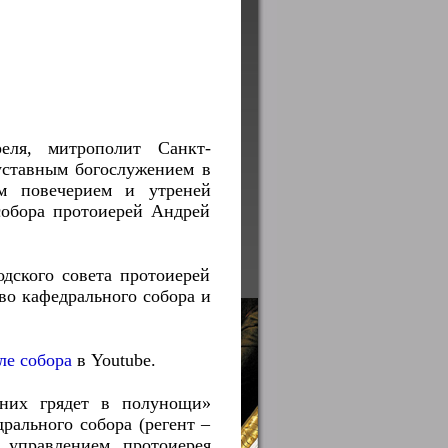
еля, митрополит Санкт-
уставным богослужением в
ым повечерием и утреней
собора протоиерей Андрей
дского совета протоиерей
о кафедрального собора и
ле собора
в Youtube.
них грядет в полунощи»
рального собора (регент –
 управлением протоиерея