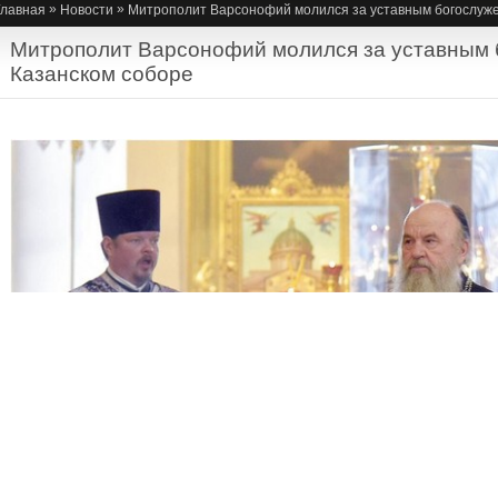
»
»
Главная
Новости
Митрополит Варсонофий молился за уставным богослуже
Митрополит Варсонофий молился за уставным 
Казанском соборе