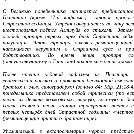
С Великого понедельника начинается предписанно
Псалтири (кроме 17-й кафизмы), которое продо
Страстной седмицы. Утреня совершается по чину вели
шестопсалмия поётся Аллилуйя со стихами. Затем
особый тропарь первых трёх дней Страстной сед
полунощи». Этот тропарь, являясь реминисценцией
напоминает верующим о Страшном суде и при
бодрствованию. Во время пения тропаря с
(отсутствующему в Типиконе) полное каждение храма 
После чтения рядовой кафизмы из Псалтири м
евангельский рассказ о проклятии бесплодной смоков
братьях и злых виноградарях) (зачало 84: Мф. 21:18-4
понедельника представляет собой трипеснец (то е
песни из девяти возможных: первую, восьмую и де
После девятой песни канона троекратно поётся ек
первых четырёх дней Страстной седмицы: «Чертог
(реминисценция притчи о брачном пире).
Упоминаемый в ексапостиларии чертог предста