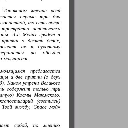
е Типиконом чтение всей
лжается первые три дня
копостной, то есть после
 троекратно исполняется
мицы «Се Жених грядет в
 притчи о десяти девах,
зывает их к духовному
овершается по обычаю
и молящихся.
олящимся предлагается
ницы и две притчи (о двух
3). Канон утрени Великого
сть содержит только три
вятую) Космы Маюмского.
сапостиларий (светилен)
 Твой вижду, Спасе мой»
вляет собой, по мнению