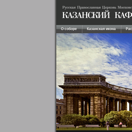
О соборе
Казанская икона
Рас