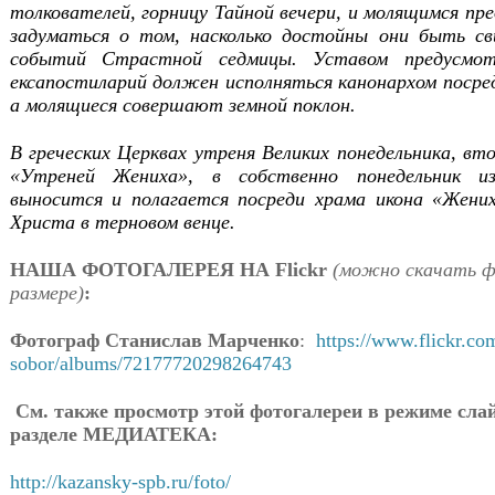
толкователей, горницу Тайной вечери, и молящимся пре
задуматься о том, насколько достойны они быть св
событий Страстной седмицы. Уставом предусмо
ексапостиларий должен исполняться канонархом посреди
а молящиеся совершают земной поклон.
В греческих Церквах утреня Великих понедельника, вт
«Утреней Жениха», в собственно понедельник 
выносится и полагается посреди храма икона «Жени
Христа в терновом венце.
НАША ФОТОГАЛЕРЕЯ НА Flickr
(можно скачать ф
размере)
:
Фотограф Станислав Марченко
:
https://www.flickr.co
sobor/albums/72177720298264743
См. также просмотр этой фотогалереи в режиме сла
разделе МЕДИАТЕКА:
http://kazansky-spb.ru/foto/