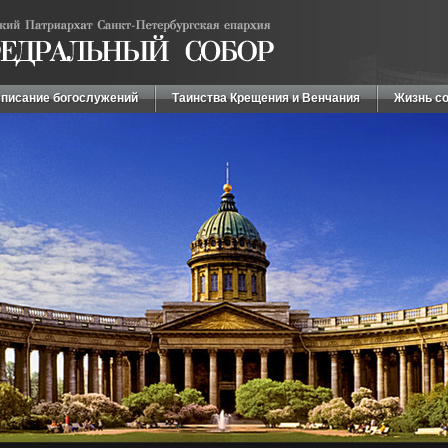
писание богослужений
Таинства Крещения и Венчания
Жизнь с