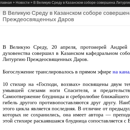
»
»
Главная
Новости
В Великую Среду в Казанском соборе совершена Литург
В Великую Среду в Казанском соборе совершен
Преждеосвященных Даров
В Великую Среду, 20 апреля, протоиерей Андрей
духовенства совершил в Казанском кафедральном собо
Литургию Преждеосвященных Даров.
Богослужение транслировалось в прямом эфире
на кана
10 стихир на «Господи, воззвах» посвящены двум т
умывшей слезами ноги Спасителя, и предательст
Самоотвержение блудницы и сребролюбие ближайшего у
гибель другого противопоставляются друг другу. Наи
этого цикла является последняя. В отличие от предыду
которых не сохранились, она имеет автора — препод
этой стихире раскаявшаяся блудница сопоставляется с 