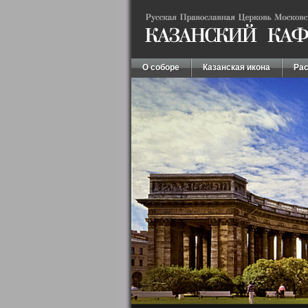
О соборе
Казанская икона
Рас