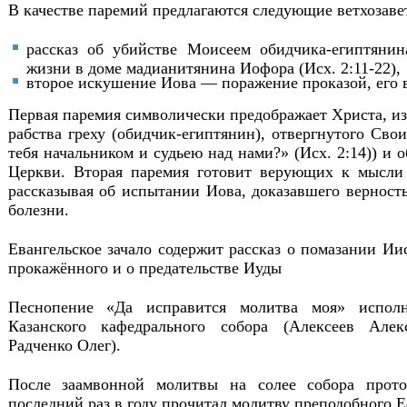
В качестве паремий предлагаются следующие ветхозаве
рассказ об убийстве Моисеем обидчика-египтянин
жизни в доме мадианитянина Иофора (Исх. 2:11-22),
второе искушение Иова — поражение проказой, его ве
Первая паремия символически предображает Христа, и
рабства греху (обидчик-египтянин), отвергнутого Сво
тебя начальником и судьею над нами?» (Исх. 2:14)) и 
Церкви. Вторая паремия готовит верующих к мысли 
рассказывая об испытании Иова, доказавшего верност
болезни.
Евангельское зачало содержит рассказ о помазании И
прокажённого и о предательстве Иуды
Песнопение «Да исправится молитва моя» испол
Казанского кафедрального собора (Алексеев Але
Радченко Олег).
После заамвонной молитвы на солее собора прот
последний раз в году прочитал молитву преподобного 