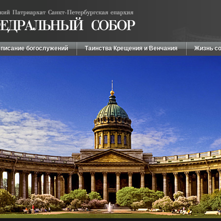
писание богослужений
Таинства Крещения и Венчания
Жизнь с