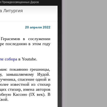
ия Преждеосвященных Даров
а Литургия
20 апреля 2022
 Герасимов в сослужении
ре последнюю в этом году
ле собора
в Youtube.
емам: покаянию грешницы,
ву, замышляемому Иудой.
ченика, спасение одной и
более известной из стихир
щих стихир, имена авторов
обную Кассию (IX век). В
Евой.