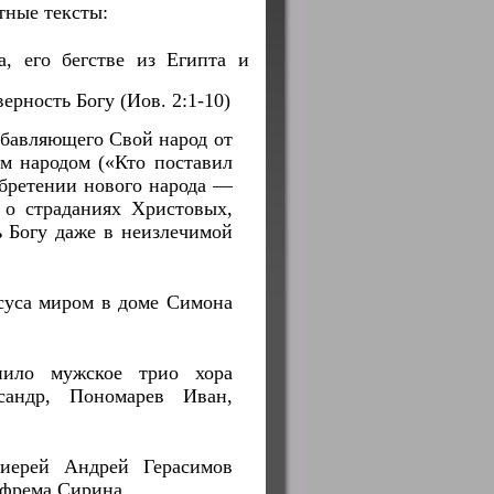
тные тексты:
а, его бегстве из Египта и
рность Богу (Иов. 2:1-10)
збавляющего Свой народ от
им народом («Кто поставил
обретении нового народа —
о страданиях Христовых,
ь Богу даже в неизлечимой
исуса миром в доме Симона
нило мужское трио хора
ксандр, Пономарев Иван,
оиерей Андрей Герасимов
Ефрема Сирина.