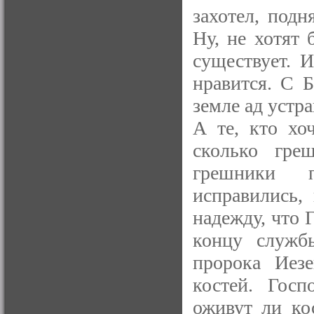
захотел, подн
Ну, не хотят
существует. 
нравится. С 
земле ад устра
А те, кто хо
сколько гре
грешники 
исправились,
надежду, что 
концу служ
пророка Иезе
костей. Госп
оживут ли ко