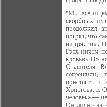
гроба Господн
"Мы все ищем,
скорбных пут
продолжил ар
погряз, что с
из трясины. П
Грех ничем н
кровью. Но н
Спасителя. В
согрешили, 
пристает, ч
Христова, и О
человека — не
Он лично за 