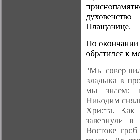
приснопамя
духовенств
Плащанице.
По окончании
обратился к м
"Мы совершил
владыка в пр
мы знаем: 
Никодим сняли
Христа. Как 
завернули в
Востоке гроб