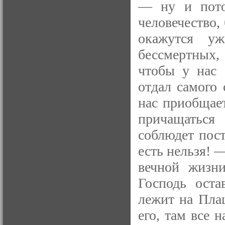
— ну и пото
человечество,
окажутся у
бессмертных,
чтобы у нас 
отдал самого 
нас приобщае
причащаться 
соблюдет пос
есть нельзя! 
вечной жизни
Господь ост
лежит на Пла
его, там все 