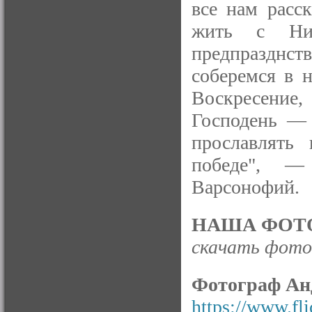
все нам расс
жить с Ним
предпразднст
соберемся в 
Воскресение
Господень — 
прославлять 
победе", —
Варсонофий.
НАША ФОТО
скачать фото 
Фотограф Ан
https://www.fl