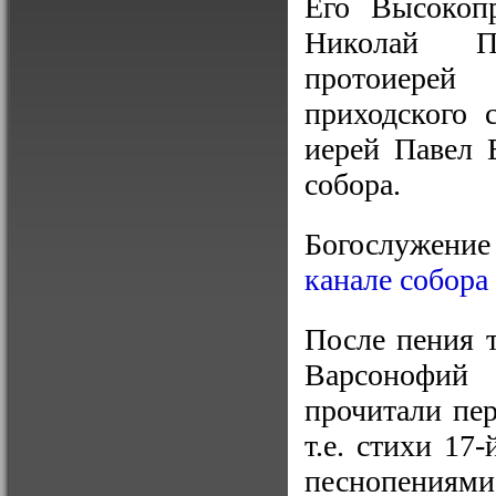
Его Высокопр
Николай Пр
протоиерей
приходского 
иерей Павел 
собора.
Богослужени
канале собора
После пения 
Варсонофий
прочитали пе
т.е. стихи 1
песнопениями