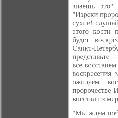
знаешь это" 
"Изреки проро
сухие! слушай
этого кости 
будет воскр
Санкт-Петерб
представьте —
все восстанем
воскресения 
ожидаем вос
пророчестве И
восстал из ме
"Мы ждем поб