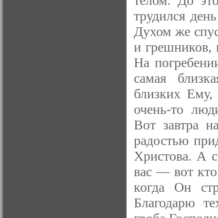
телом. До эт
трудился день
Духом же спус
и грешников, 
На погребени
самая близк
близких Ему,
очень-то люд
Вот завтра н
радостью прид
Христова. А с
вас — вот кто
когда Он стр
Благодарю те