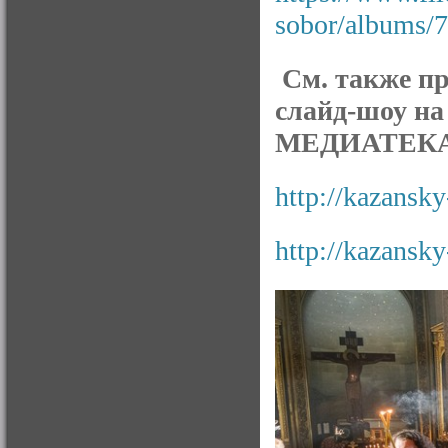
sobor/albums/
См. также п
слайд-шоу на
МЕДИАТЕКА
http://kazansky
http://kazansky