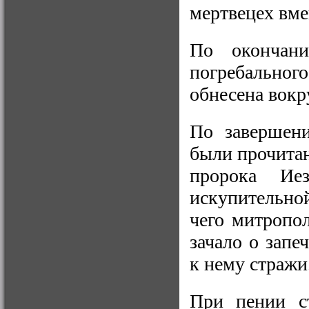
мертвецех вме
По окончани
погребально
обнесена вокр
По завершени
были прочитан
пророка Ие
искупительно
чего митропо
зачало о запе
к нему стражи
При пении с