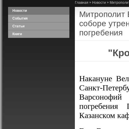
»
»
Главная
Новости
Митрополит
Новости
Митрополит 
События
соборе утре
Статьи
погребения
Книги
"Кр
Накануне Вел
Санкт-Пе
Варсонофи
погребения
Казанском каф