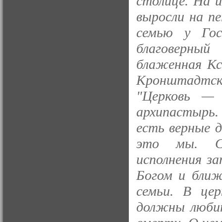
столице. На 
выросли на пе
семью у Го
благоверный
блаженная Кс
Кронштадтски
"Церковь —
архипастырь.
есть верные 
это мы. Св
исполнения за
Богом и ближ
семьи. В цер
должны люби