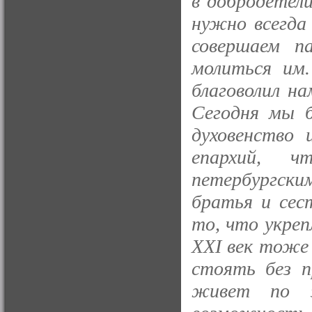
в добродетел
нужно всегда
совершаем п
молиться им.
благоволил н
Сегодня мы б
духовенство 
епархий, ч
петербургск
братья и сес
то, что укреп
XXI век тоже
стоять без п
живет по з