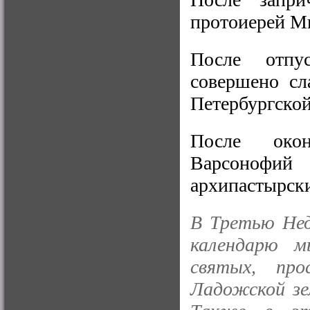
протоиерей М
После отпу
совершено сл
Петербургско
После окон
Варсонофи
архипастырск
В Третью Нед
календарю м
святых, про
Ладожской зе