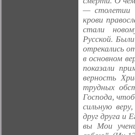
смерти. О чем
— столетии б
крови правос
стали новом
Русской. Были
отрекались о
в основном ве
показали при
верность Хри
трудных обс
Господа, что
сильную веру
друг друга и 
вы Мои учен