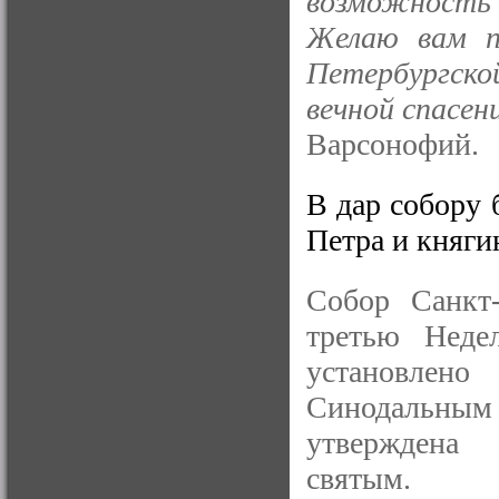
возможность
Желаю вам п
Петербургско
вечной спасен
Варсонофий.
В дар собору 
Петра и княг
Собор Санкт-
третью Неде
установлено
Синодальны
утверждена 
святым.