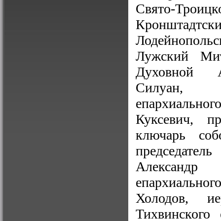
Свято-Троицк
Кронштадтск
Лодейнопольс
Лужский Мит
Духовной А
Силуан, се
епархиально
Куксевич, п
ключарь соб
председател
Александр 
епархиально
Холодов, и
Тихвинского 