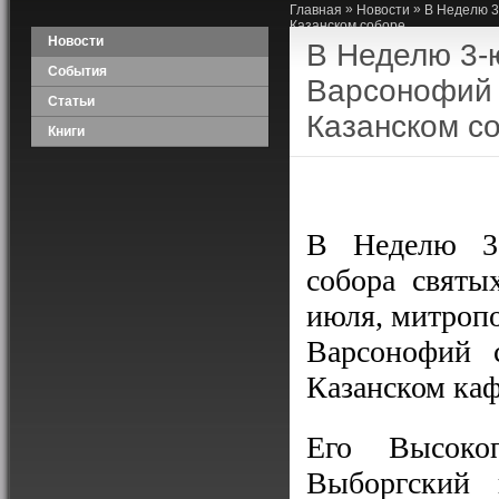
»
»
Главная
Новости
В Неделю 3
Казанском соборе
Новости
В Неделю 3-
События
Варсонофий 
Статьи
Казанском с
Книги
В Неделю 3-
собора святы
июля, митроп
Варсонофий 
Казанском каф
Его Высокоп
Выборгский 