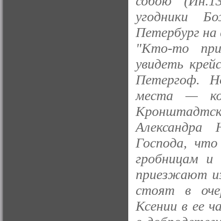
собою" (Ин.1
угодники Б
Петербург на 
"Кто-то при
увидеть крей
Петергоф. Н
места — ко
Кронштадтс
Александра 
Господа, что
гробницам и 
приезжают из
стоят в оче
Ксении в ее ч