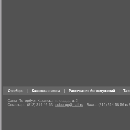
О соборе
|
Казанская икона
|
Расписание богослужений
|
Таи
Санкт-Петербург, Казанская площадь, д. 2
Секретарь: (812) 314-46-63
sobor.go@mail.ru
Вахта: (812) 314-58-56 (с 8