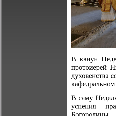
В канун Неде
протоиерей Н
духовенства с
кафедральном 
В саму Недел
успения пр
Богородицы