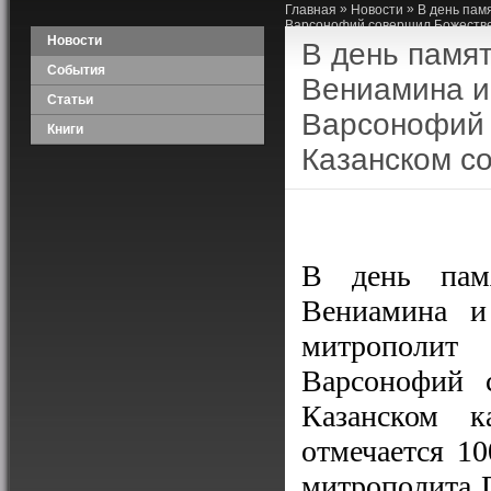
»
»
Главная
Новости
В день пам
Варсонофий совершил Божестве
Новости
В день памя
События
Вениамина и
Статьи
Варсонофий 
Книги
Казанском с
В день памя
Вениамина и
митрополит 
Варсонофий 
Казанском к
отмечается 1
митрополита П