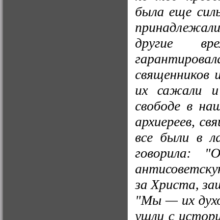
была еще сил
принадлежал
другие вр
гарантировала
священников 
их сажали и
свободе в наш
архиереев, св
все были в л
говорила: 
антисоветску
за Христа, за
"Мы — их духо
ушли с истори