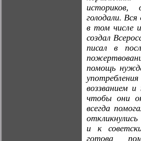
историков,
голодали. Вся
в том числе 
создал Всеро
писал в пос
пожертвовани
помощь нужд
употреблен
воззванием и
чтобы они ок
всегда помог
откликнулись
и к советск
готова пом