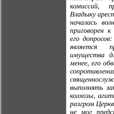
комиссий, 
Владыку арест
началась вол
приговорен к
его допросов
является п
имущества д
менее, его об
сопротивлени
священнослуж
выполнять за
колхозы, аги
разгром Церкв
не мог предс