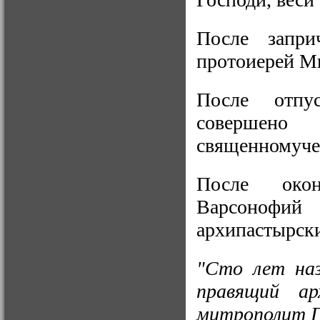
После запри
протоиерей М
После отпу
совершен
священномуче
После окон
Варсонофи
архипастырск
"Сто лет наз
правящий а
митрополит П