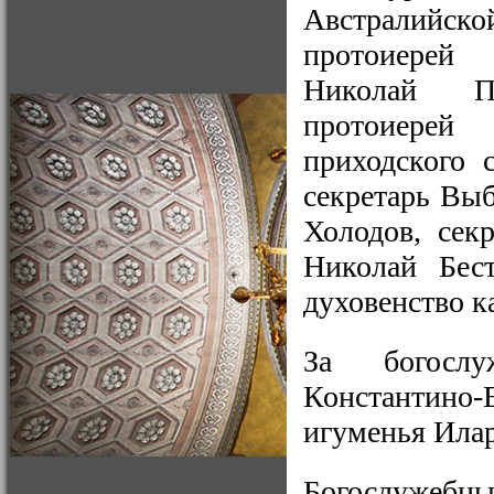
Австралийс
протоиерей
Николай Пр
протоиерей
приходского 
секретарь Вы
Холодов, сек
Николай Бест
духовенство к
За богослу
Константино
игуменья Илар
Богослужебны