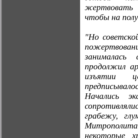
жертвовать 
чтобы на полу
"Но советско
пожертвовани
занималась
продолжил ар
изъятии це
предписывалос
Начались эк
сопротивля
грабежу, гл
Митрополита
некоторые х