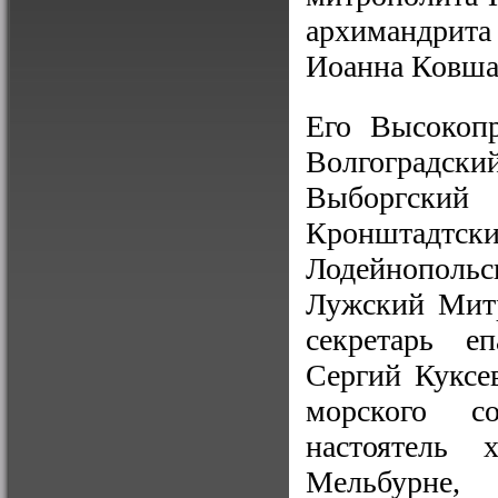
архимандрита
Иоанна Ковша
Его Высокопр
Волгоградск
Выборгский
Кронштадтск
Лодейнопольс
Лужский Митр
секретарь еп
Сергий Куксев
морского с
настоятель
Мельбурне