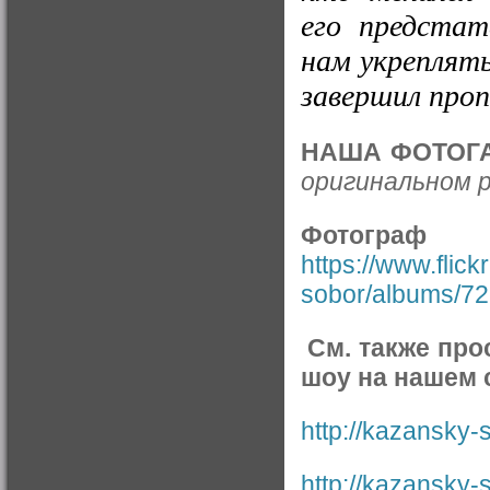
его предстат
нам укреплять
завершил про
НАША ФОТОГА
оригинальном 
Фотогр
https://www.flic
sobor/albums/7
См. также про
шоу на нашем 
http://kazansky-s
http://kazansky-