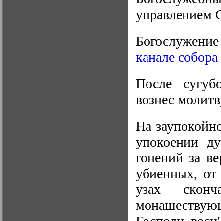
управлением 
Богослужени
канале собора
После сугуб
вознес молитв
На заупокойн
упокоении д
гонений за в
убиенных, от 
узах сконч
монашествую
Господи, веси"