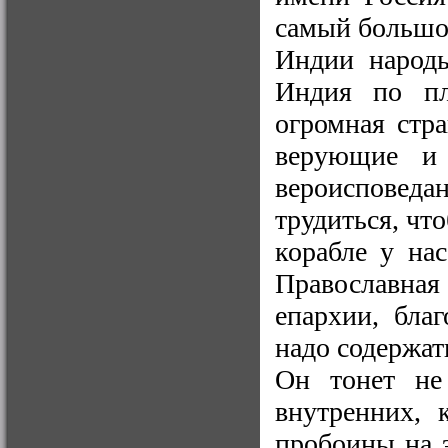
самый большой
Индии народы
Индия по пл
огромная стр
верующие и 
вероисповед
трудиться, чт
корабле у на
Православна
епархии, бла
надо содержат
Он тонет не
внутренних, 
пробоины на э