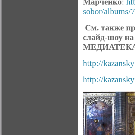
Марченко
:
ht
sobor/albums/
См. также п
слайд-шоу на
МЕДИАТЕКА
http://kazansky
http://kazansky