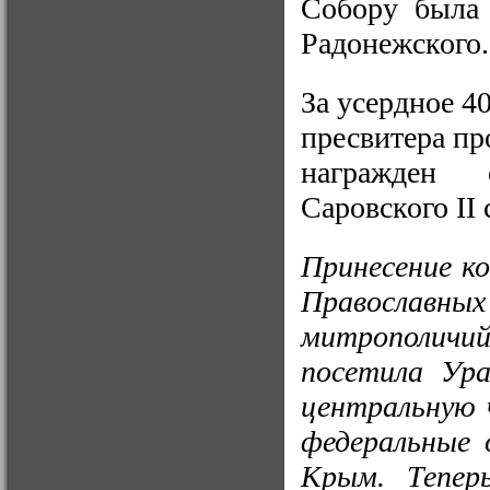
Собору была 
Радонежского.
За усердное 4
пресвитера п
награжден 
Саровского II 
Принесение ко
Православ
митрополичий
посетила Ура
центральную 
федеральные 
Крым. Теперь