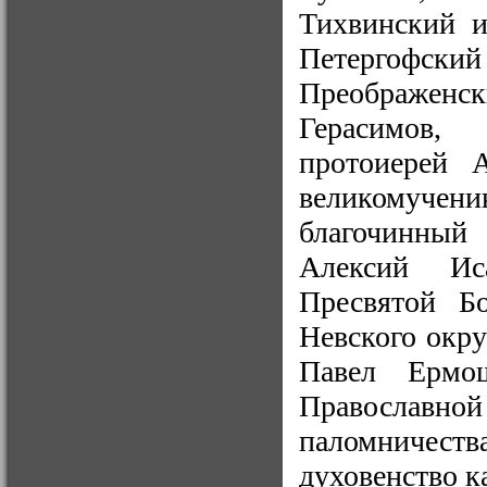
Тихвинский и
Петергофск
Преображенск
Герасимов, 
протоиерей А
великомучени
благочинный
Алексий Ис
Пресвятой Б
Невского окру
Павел Ермош
Православной
паломничес
духовенство к