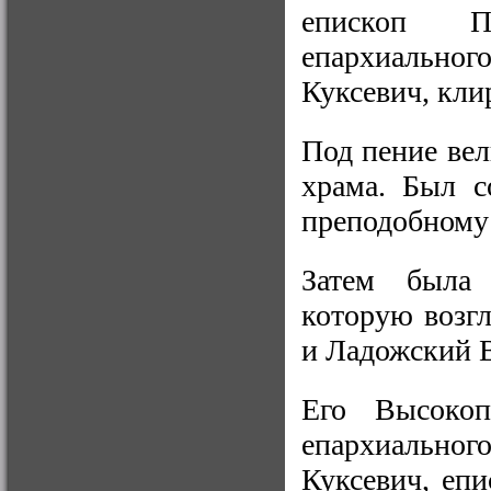
епископ Пе
епархиально
Куксевич, кли
Под пение вел
храма. Был с
преподобному
Затем была 
которую возг
и Ладожский 
Его Высокоп
епархиально
Куксевич, еп