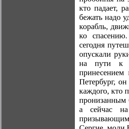
кто падает, р
бежать надо у
корабль, движ
ко спасению.
сегодня путеш
опускали руки
на пути к 
принесением 
Петербург, он
каждого, кто 
пронизанным б
а сейчас н
призывающим
Сергие, моли Б