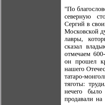
"По благосло
северную ст
Сергий в сво
Московской д
лавры, кото
сказал влад
отмечаем 600-
он прошел кр
нашего Отечес
татаро-монгол
тяготы: труди
нечего было
продавали на