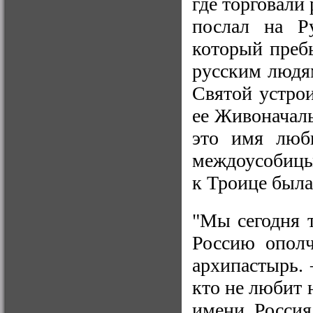
где торговали
послал на Р
который преб
русским людям
Святой устрои
ее Живоначал
это имя люб
междоусобицы
к Троице была
"Мы сегодня 
Россию ополч
архипастырь.
кто не любит 
имени Россия