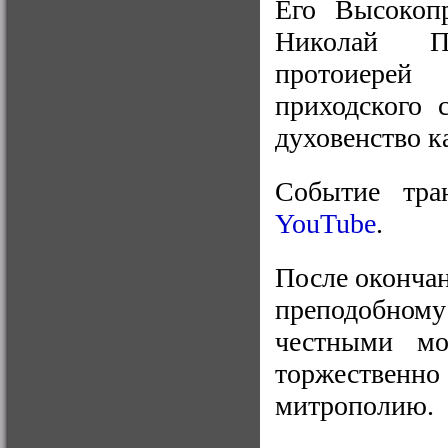
Его Высокопр
Николай Пр
протоиерей
приходского 
духовенство к
Событие тра
YouTube
.
После окончан
преподобно
честными м
торжественно
митрополию.