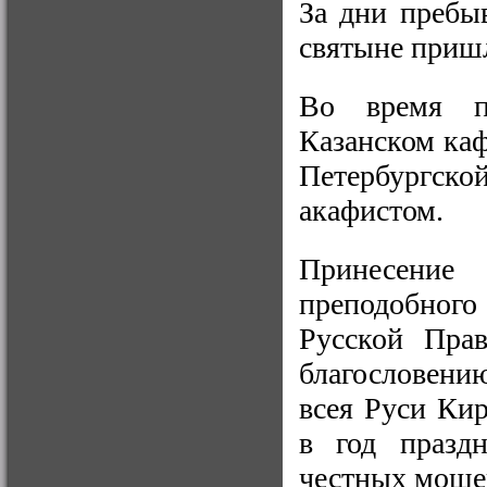
За дни пребы
святыне приш
Во время п
Казанском каф
Петербургск
акафистом.
Принесени
преподобног
Русской Прав
благословени
всея Руси Кир
в год праздн
честных мощей