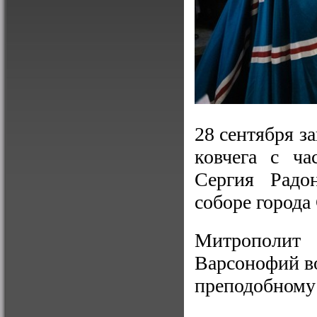
28 сентября з
ковчега с ча
Сергия Радо
соборе города
Митрополит 
Варсонофий во
преподобному