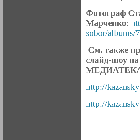
Фотограф Ст
Марченко
:
ht
sobor/albums/
См. также п
слайд-шоу на
МЕДИАТЕКА
http://kazansky
http://kazansky