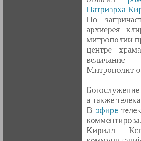
Патриарха Ки
По заприча
архиерея кл
митрополии п
центре храм
величание 
Митрополит о
Богослужени
а также телек
В
эфире
теле
комментирова
Кирилл Коп
коммуникаци