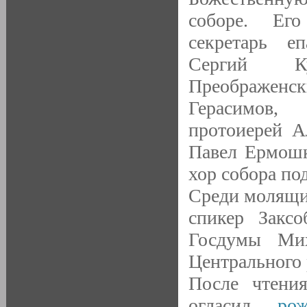
соборе.
Его
секретарь еп
Сергий Ку
Преображен
Герасимов, 
протоиерей А
Павел Ермошк
хор собора по
Среди молящих
спикер Заксо
Госдумы Мих
Центрального 
После чтени
огласил
ро