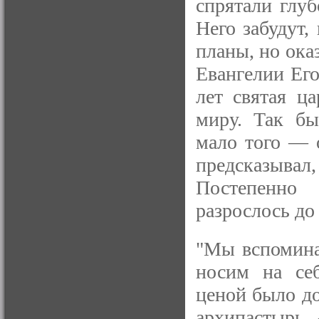
спрятали глуб
Него забудут,
планы, но ока
Евангелии Его
лет святая ц
миру. Так бы
мало того — 
предсказыв
Постепенно 
разрослось д
"Мы вспомина
носим на себ
ценой было д
архипастырь.