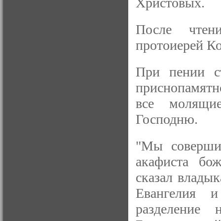
Христовых.
После чтен
протоиерей Ко
При пении с
приснопамятно
все молящи
Господню.
"Мы соверши
акафиста бо
сказал влады
Евангелия и
разделение