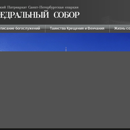
писание богослужений
Таинства Крещения и Венчания
Жизнь с