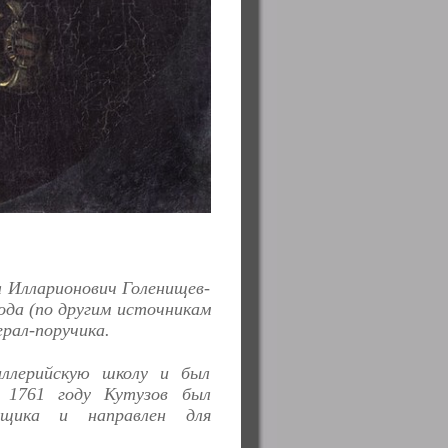
л Илларионович Голенищев-
ода (по другим источникам
рал-поручика.
иллерийскую школу и был
 1761 году Кутузов был
орщика и направлен для