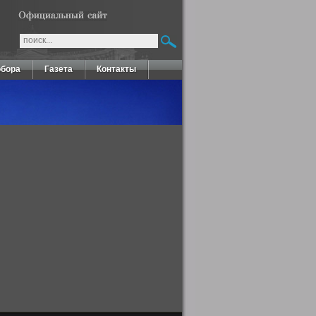
обора
Газета
Контакты