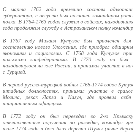
С марта 1762 года временно состоял адъютанто
губернатора, с августа был назначен командиром рот
полка. В 1764-1765 годах служил в войсках, находивши
года продолжил службу в Астраханском полку команди
В 1767 году Михаил Кутузов был привлечен дл
составлению нового Уложения, где приобрел обширные
экономики и социологии. С 1768 года Кутузов при
польскими конфедератами. В 1770 году он был 
находившуюся на юге России, и принимал участие в нач
с Турцией.
В период русско-турецкой войны 1768-1774 годов Кутуз
штабных должностях, принимал участие в сраже
Могила, реках Ларга и Кагул, где проявил себя
инициативным офицером.
В 1772 году он был переведен во 2-ю Крымску
ответственные поручения по разведке, командуя гр
июле 1774 года в бою близ деревни Шумы (ныне Верхн