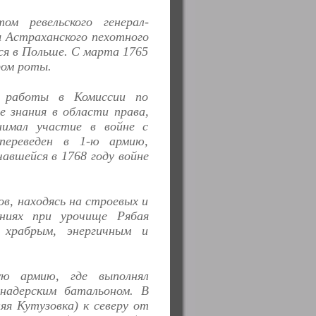
м ревельского генерал-
ы Астраханского пехотного
хся в Польше. С марта 1765
ром роты.
я работы в Комиссии по
 знания в области права,
нимал участие в войне с
переведен в 1-ю армию,
авшейся в 1768 году войне
ов, находясь на строевых и
ниях при урочище Рябая
 храбрым, энергичным и
ю армию, где выполнял
енадерским батальоном. В
яя Кутузовка) к северу от