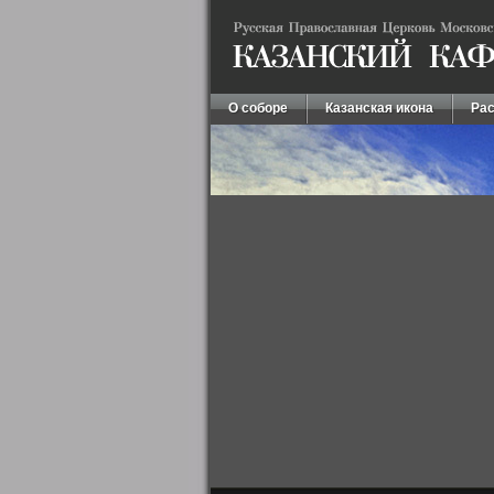
О соборе
Казанская икона
Рас