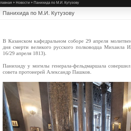
»
»
Главная
Новости
Панихида по М.И. Кутузову
Панихида по М.И. Кутузову
В Казанском кафедральном соборе 29 апреля молитвен
дня смерти великого русского полководца Михаила И
16/29 апреля 1813).
Панихиду у могилы генерала-фельдмаршала совершил 
совета протоиерей Александр Пашков.