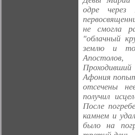
одре через 
первосвященн
не смогла ра
"облачный кр
землю и то
Апостолов
Проходивши
Афония попыта
отсечены не
получил исце
После погреб
камнем и уда
было на пог
третий день. 