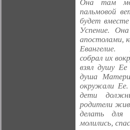
Она там мол
пальмовой ве
будет вместе
Успение. Она
апостолами, к
Евангелие.
собрал их вок
взял душу Ее
душа Матери
окружали Ее. 
дети должн
родители живы
делать для
молились, спас