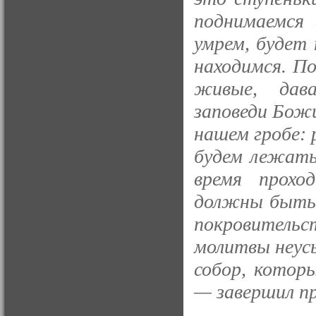
поднимаемся 
умрем, будет 
находимся. П
живые, дава
заповеди Бож
нашем гробе: 
будем лежать
время прохо
должны быть 
покровител
молитвы неусы
собор, котор
— завершил п