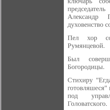
ключарь соб
председател
Александр 
духовенство с
Пел хор со
Румянцевой.
Был соверш
Богородицы.
Стихиру "Егда
готовляшеся"
под управл
Головатского.