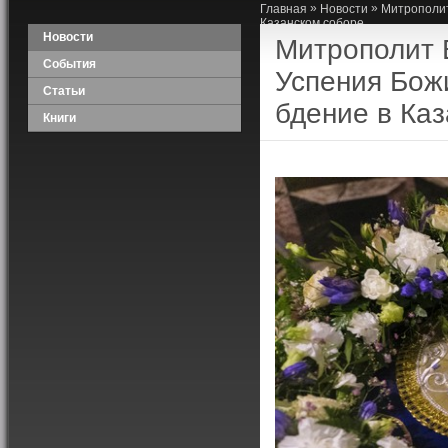
»
»
Главная
Новости
Митрополит
Казанском соборе
Новости
Митрополит 
События
Успения Бож
Статьи
бдение в Ка
Книги