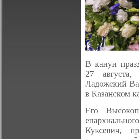
В канун праз
27 августа,
Ладожский Ва
в Казанском к
Его Высокоп
епархиально
Куксевич, п