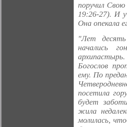
поручил Свою
19:26-27). И 
Она опекала ег
"Лет десять
начались г
архипастырь. 
Богослов про
ему. По преда
Четвероднев
посетила гор
будет заботи
жила недалек
молилась, что