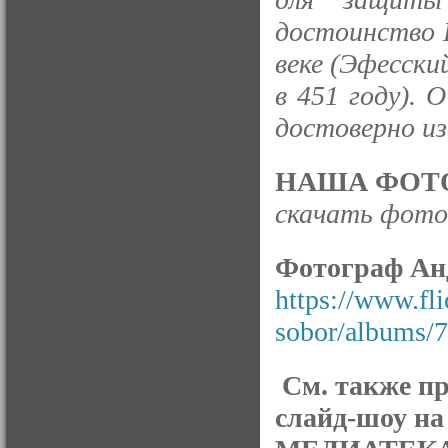
достоинство 
веке (Эфесски
в 451 году). 
достоверно из
НАША ФОТО
скачать фото 
Фотограф Ан
https://www.fl
sobor/albums/
См. также п
слайд-шоу на