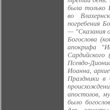
была только 
во Влахерн
погребения Б
— "Сказания 
Богослова (ко
апокрифа "И
Сардийского 
Псевдо-Дион
Иоанна, архие
Праздники в 
происхожде
апостолов, му
было богосло
для защиты