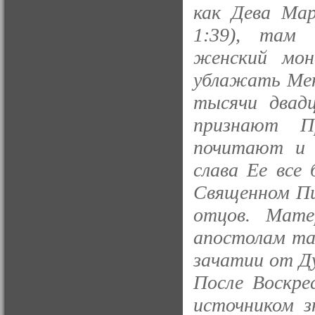
как Дева Мар
1:39), там 
женский мон
ублажать Меня
тысячи двад
признают П
почитают и 
слава Ее все
Священном Пи
отцов. Мате
апостолам та
зачатии от Д
После Воскре
источником з