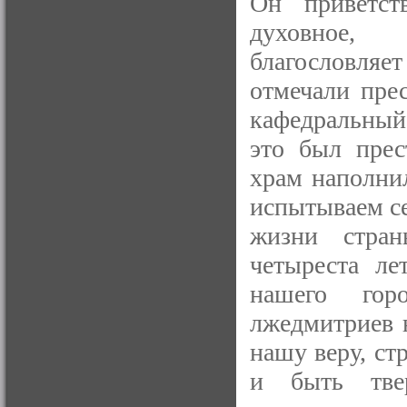
Он приветст
духовное, 
благословля
отмечали пре
кафедральный,
это был прес
храм наполни
испытываем се
жизни стра
четыреста ле
нашего гор
лжедмитриев н
нашу веру, стр
и быть тве