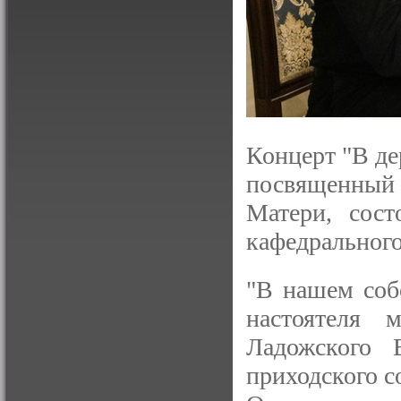
Концерт "В де
посвященный
Матери, сост
кафедрального
"В нашем соб
настоятеля м
Ладожского 
приходского с