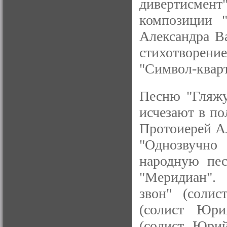
дивертисмен
композиции "
Александра В
стихотворен
"Символ-кварт
Песню "Гляжу
исчезают в по
Протоиерей А
"Однозвучн
народную пес
"Меридиан".
звон" (солис
(солист Юри
(солист Юрий