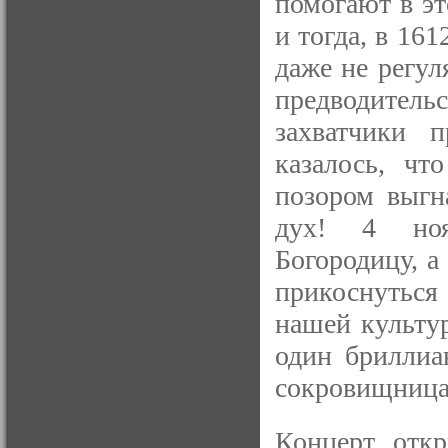
помогают в эт
и тогда, в 161
даже не регул
предводител
захватчики 
казалось, чт
позором выгн
дух! 4 ноя
Богородицу, а
прикоснуться 
нашей культур
один бриллиа
сокровищница
Концерт откр