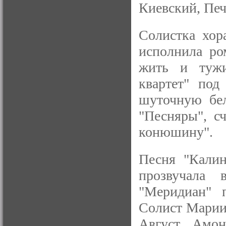
Киевский, Печ
Солистка хор
исполнила ро
жить и тужи
квартет" под
шуточную бе
"Песняры", с
конюшину".
Песня "Калин
прозвучала 
"Меридиан" 
Солист Мариин
Август Амо