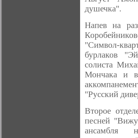
душечка".
Напев на ра
Коробейнико
"Символ-ква
бурлаков "Эй
солиста Миха
Мончака и в
аккомпанеме
"Русский диве
Второе отдел
песней "Вижу
ансамбля н