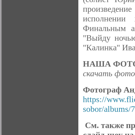
произведен
исполнении 
Финальным а
"Выйду ночью
"Калинка" Ива
НАША ФОТО
скачать фото 
Фотограф Ан
https://www.fl
sobor/albums/
См. также п
слайд-шоу на