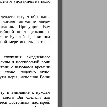
ецелым упованием на волю
делаете все, чтобы наша
, уделяя внимание людям
 звания. Присущие Вам
атейший опыт церковного
гают Русской Церкви под
ной мере использовать ее
 служения, ежедневного
 силы и несгибаемой воли
ствии с вызовами времени
е слово, подобно огню,
пути веры, исполняя Ваши
оту и внимание к нуждам
ль много Вы сделали для
десь достойных пастырей,