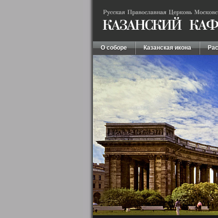
О соборе
Казанская икона
Рас