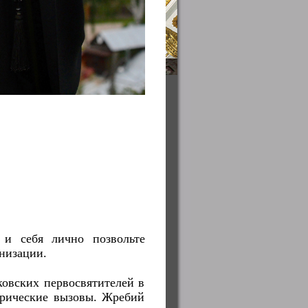
 и себя лично позвольте
низации.
овских первосвятителей в
орические вызовы. Жребий