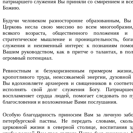
патриаршего служения Вы приняли со смирением и вс
Божию.
Будучи человеком разносторонне образованным, Вы 
Церковь несла свою миссию во всем многообразии
всякого возраста, общественного положения и
стратегическое мышление и проницательность, бог
служения и неизменный интерес к познаниям помо
Вашим руководством, как в притче о талантах, в пол
огромный потенциал.
Ревностным и безукоризненным примером жизни,
кропотливого труда, неиссякаемой энергии, духовной
Вы вдохновляете архиереев и священников в соответ
исполнять свой долг служения Богу. Патриарше
воспламеняет сердца людей, помогает следовать по 
благословения и возложенные Вами послушания.
Особую благодарность приносим Вам за личную заб
петербургской паствы. Не передать словами, ско
церковной жизни в северной столице, воспитания з