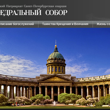
писание богослужений
Таинства Крещения и Венчания
Жизнь с