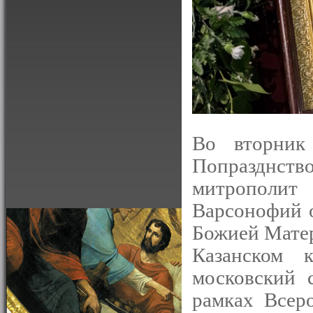
Во вторник
Попразднство
митрополит 
Варсонофий о
Божией Матер
Казанском 
московский 
рамках Всер