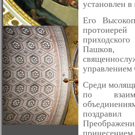
установлен в 
Его Высокоп
протоиерей
приходског
Пашков,
священнос
управлением 
Cреди молящи
по взаим
объединени
поздравил
Преображен
принесением 