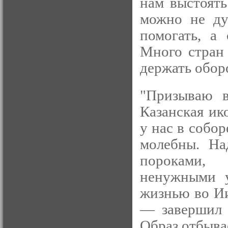
нам выстоять
можно не ду
помогать, а
Много стран 
держать обор
"Призываю в
Казанская ик
у нас в собор
молебны. На
пороками,
ненужными у
жизнью во Ии
— завершил 
Образ отбыва