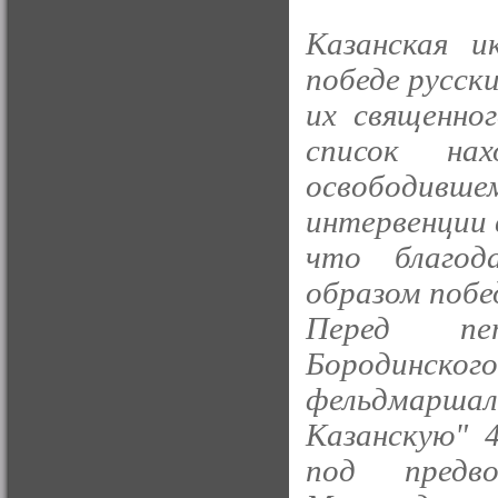
Казанская и
победе русск
их священног
список нах
освободивш
интервенции 
что благод
образом побе
Перед пет
Бородинско
фельдмарша
Казанскую" 
под предво