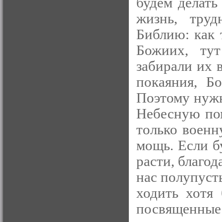
будем делать
жизнь, труд
Библию: как 
Божиих, ту
забирали их 
покаяния, Б
Поэтому нужн
Небесную пом
только военн
мощь. Если б
расти, благод
нас полупуст
ходить хотя 
посвященные 