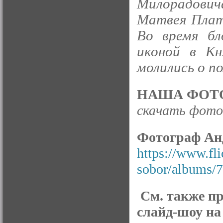
Милорадови
Матвея Плато
Во время бл
иконой в Кн
молились о п
НАША ФОТО
скачать фото 
Фотограф Ан
https://www.fl
sobor/albums/
См. также п
слайд-шоу на