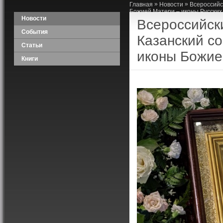
»
»
Главная
Новости
Всероссийс
Божией Матери – иконы Русских
Новости
Всероссийск
События
Казанский с
Статьи
иконы Божие
Книги