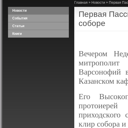
»
»
Главная
Новости
Первая Пас
Новости
Первая Пасс
События
соборе
Статьи
Книги
Вечером Нед
митрополит 
Варсонофий в
Казанском каф
Его Высокоп
протоиерей
приходского 
клир собора 