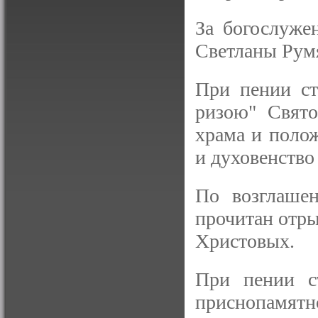
За богослуже
Светланы Рум
При пении ст
ризою" Свято
храма и полож
и духовенство
По возглаше
прочитан отры
Христовых.
При пении с
приснопамятно