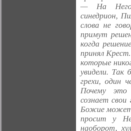
— На Него 
синедрион, П
слова не гов
примут решен
когда решени
принял Крест.
которые никог
увидели. Так
грехи, один ч
Почему это
сознает свои 
Божие может 
просит у Не
наоборот, ху