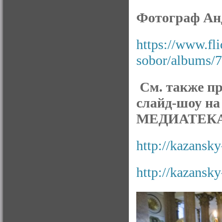
Фотограф Ан
https://www.fl
sobor/albums/
См. также п
слайд-шоу на
МЕДИАТЕКА
http://kazansky
http://kazansky