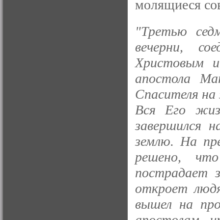
молящиеся со
"Третью сед
вечерни, с
Христовым и
апостола Ма
Спасителя на 
Вся Его жиз
завершился н
землю. На пр
решено, чт
пострадает з
откроет людя
вышел на про
апостолам, ч