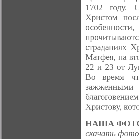
1702 году. 
Христом пос
особенности,
прочитывают
страданиях Х
Матфея, на вт
22 и 23 от Лу
Во время чт
зажженными
благоговен
Христову, кот
НАША ФОТО
скачать фото 