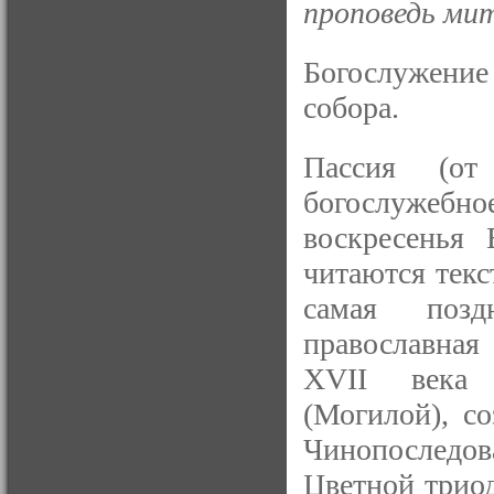
проповедь ми
Богослужен
собора.
Пассия (от
богослужебно
воскресенья 
читаются текс
самая позд
православная
XVII века 
(Могилой), с
Чинопоследов
Цветной триод