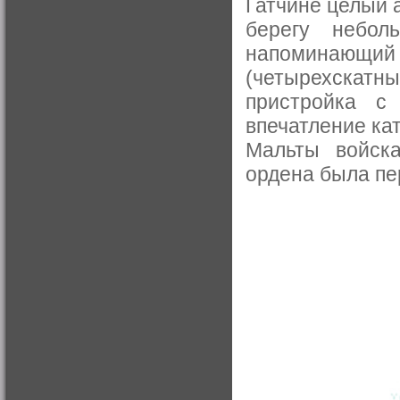
Гатчине целый 
берегу небол
напоминающий
(четырехскатны
пристройка с 
впечатление ка
Мальты войск
ордена была пе