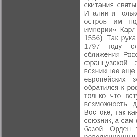
скитания свят
Италии и тольк
остров им по
империи» Карл
1556). Так рук
1797 году сл
сближения Рос
французской 
возникшее еще в
европейских
обратился к ро
только что вс
возможность д
Востоке, так к
союзник, а сам
базой. Орден 
революционным