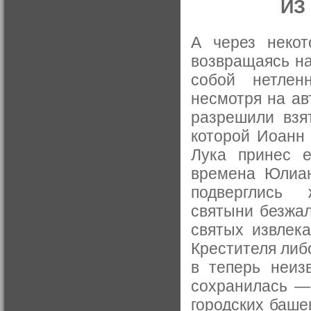
ИЗ
А через некот
возвращаясь на
собой нетлен
несмотря на ав
разрешили взят
которой Иоанн 
Лука принес е
времена Юлиан
подверглись 
святыни безжа
святых извлек
Крестителя либ
в теперь неиз
сохранилась —
городских баше