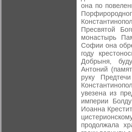
она по повелен
Порфирородног
Константинопо
Пресвятой Бог
монастырь Пам
Софии она обре
году крестоно
Добрыня, буд
Антоний (памят
руку Предтечи
Константиноп
увезена из пре
империи Болду
Иоанна Крестит
цистерионскому
продолжала хр