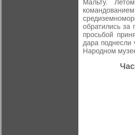
Мальту. Лето
командовани
средиземномор
обратились за 
просьбой приня
дара поднесли 
Народном музее
Час