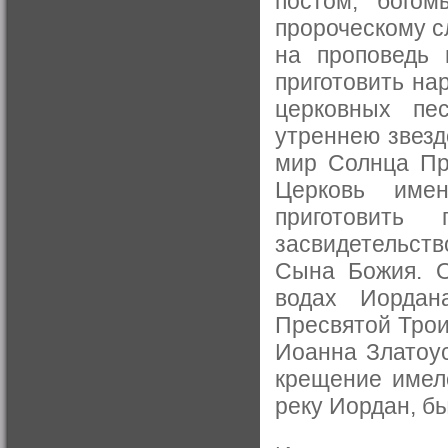
постом, богом
пророческому с
на проповедь 
приготовить на
церковных пе
утреннею звезд
мир Солнца Пр
Церковь имен
приготовить
засвидетельств
Сына Божия. О
водах Иордан
Пресвятой Трои
Иоанна Златоус
крещение имело
реку Иордан, б