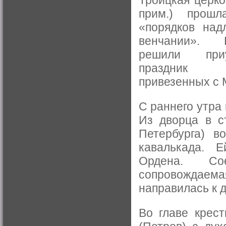
Троицкая церко
прим.) прошл
«порядков над
венчании».
решили при
праздник П
привезенных с 
С раннего утра
Из дворца в с
Петербурга) в
кавалькада. Е
Ордена. Со
сопровожда
направилась к д
Во главе крес