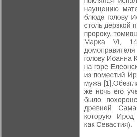
поклялся испо
наущению мате
блюде голову 
столь дерзкой п
пророку, томивш
Марка VI, 14
домоправителя
голову Иоанна 
на горе Елеонс
из поместий Ир
мужа [1].Обезг
же ночь его уч
было похорон
древней Сама
которую Ирод 
как Севастия).