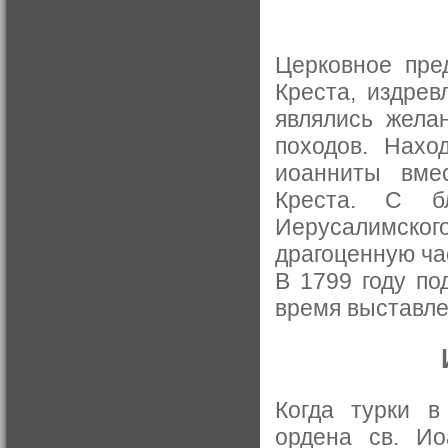
Церковное пре
Креста, издрев
являлись жела
походов. Нахо
иоанниты вме
Креста. С бл
Иерусалимског
драгоценную час
В 1799 году по
время выставле
Когда турки в
ордена св. Ио