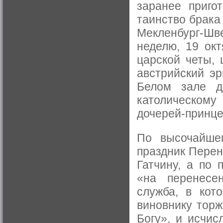
заранее приго
таинство брака
Мекленбург-Ш
неделю, 19 окт
царской четы, 
австрийский эр
Белом зале д
католическом
дочерей-принце
По высочайше
праздник Перен
Гатчину, а по
«на перенесе
служба, в кот
виновнику торж
Богу», и исчис