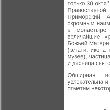
только 30 октя
Православной
Приморский А
скромным наим
в монастыре 
величайшие хр
Божьей Матери,
(кстати, икона
музее), частиц
и десница свят
Обширная ис
увлекательна и
отметим некото