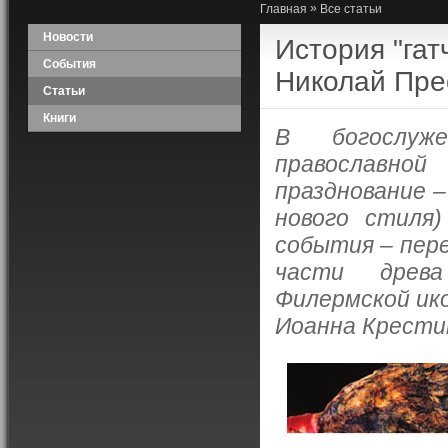
»
Главная
Все статьи
Новости
История "гат
События
Николай Пре
Статьи
Книги
В богослуже
православно
празднование –
нового стиля
события – пере
части древа
Филермской ик
Иоанна Крести