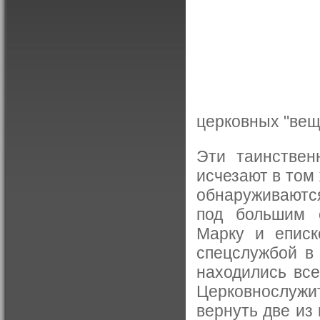
церковных "вещ
Эти таинствен
исчезают в том 
обнаруживаются
под большим 
Марку и еписк
спецслужбой в 
находились все
Церковнослужи
вернуть две из