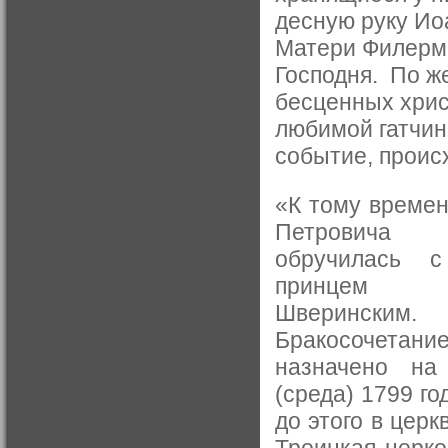
десную руку Ио
Матери Филермо
Господня. По ж
бесценных хрис
любимой гатчин
событие, проис
«К тому времен
Петрович
обручилась 
принцем Ме
Шверинским.
Бракосочет
назначено на
(среда) 1799 го
до этого в церк