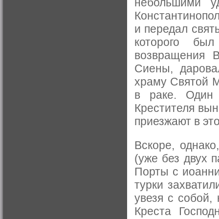
небольшими у
Константинопол
и передал свят
которого был
возвращения В
Сиены, дарова
храму Святой М
в раке. Один
Крестителя вын
приезжают в это
Вскоре, однако
(уже без двух 
Порты с иоанни
турки захватил
увезя с собой,
Креста Господ