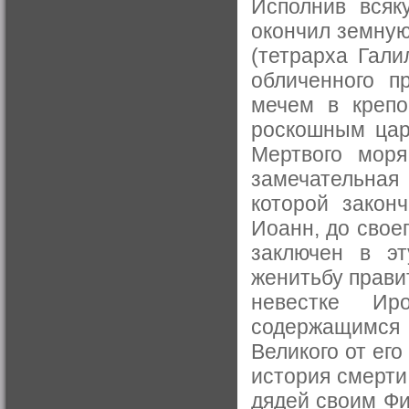
Исполнив всяк
окончил земную
(тетрарха Галил
обличенного п
мечем в крепо
роскошным цар
Мертвого моря
замечательная
которой закон
Иоанн, до свое
заключен в эт
женитьбу прави
невестке Иро
содержащимся 
Великого от ег
история смерти
дядей своим Фи