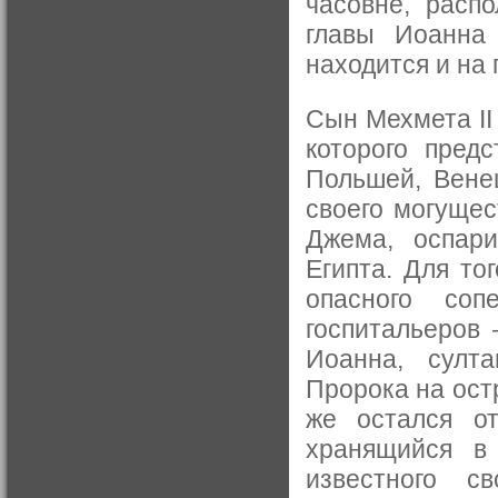
часовне, расп
главы Иоанна 
находится и на 
Сын Мехмета II 
которого пред
Польшей, Вене
своего могущес
Джема, оспари
Египта. Для то
опасного соп
госпитальеров
Иоанна, султан
Пророка на ост
же остался от
хранящийся в
известного с