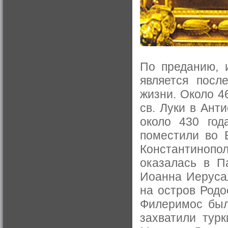
По преданию, 
является посл
жизни. Около 4
св. Луки в Ант
около 430 год
поместили во 
Константинопол
оказалась в П
Иоанна Иерусал
на остров Родо
Филеримос был
захватили тур