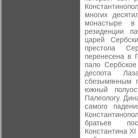
Константинопо
многих десяти
монастыре в 
резиденции па
царей Сербск
престола Сер
перенесена в П
пало Сербское
деспота Лаз
сбезымянным п
южный полуос
Палеологу. Дин
самого падени
Константинопо
братьев пос
Константина XI