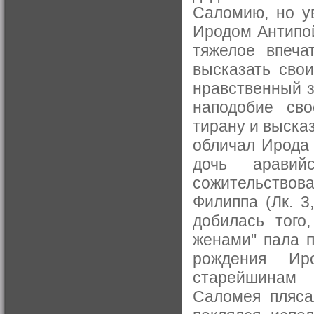
Саломию, но ув
Иродом Антипой
тяжелое впеча
высказать свои
нравственный з
наподобие сво
тирану и выска
обличал Ирода 
дочь аравий
сожительство
Филиппа (Лк. 3
добилась того
женами" пала п
рождения Ир
старейшинам 
Саломея пляса