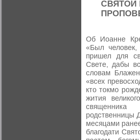
СВЯТОЙ 
ПРОПОВЕ
Об Иоанне Кре
«Был человек,
пришел для св
Свете, дабы вс
словам Блаженн
«всех превосхо
кто токмо рожд
жития великог
священника
родственницы 
месяцами ранее
благодати Свят