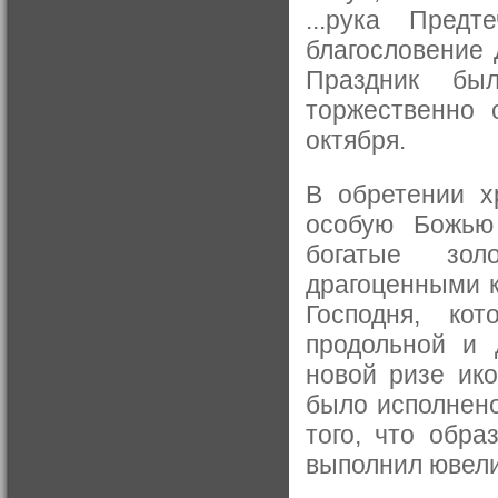
...рука Пред
благословение
Праздник бы
торжественно 
октября.
В обретении х
особую Божью
богатые зол
драгоценными к
Господня, ко
продольной и 
новой ризе ико
было исполнено
того, что обра
выполнил ювели