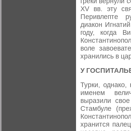
греки вернули 
XV вв. эту св
Перивлепте р
диакон Игнатий
году, когда В
Константинопол
воле завоеват
хранились в ца
У ГОСПИТАЛЬ
Турки, однако,
именем велич
выразили свое
Стамбуле (пре
Константинопо
хранится палец