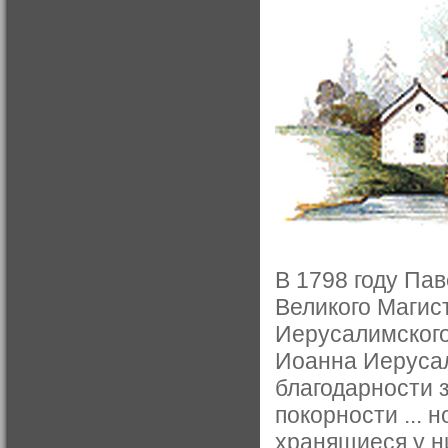
В 1798 году Пав
Великого Магис
Иерусалимского,
Иоанна Иеруса
благодарности 
покорности ... 
хранящиеся у н