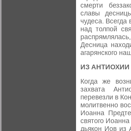
смерти беззак
славы десниц
чудеса. Всегда
над толпой св
распрямлялась
Десница наход
агарянского на
ИЗ АНТИОХИИ
Когда же возн
захвата Анти
перевезли в Ко
молитвенно вос
Иоанна Предте
святого Иоанна 
дьякон Иов из 