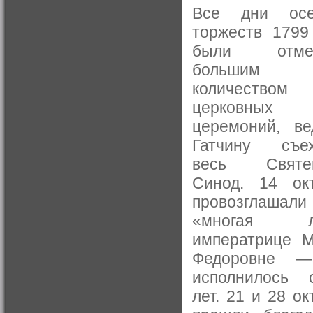
Все дни осе
торжеств 1799
были отме
большим
количеством
церковных
церемоний, в
Гатчину съех
весь Святе
Синод. 14 ок
провозглашали
«многая л
императрице 
Федоровне 
исполнилось 
лет. 21 и 28 ок