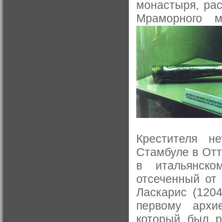
монастыря, рас
Мраморного 
Крестителя н
Стамбуле в Отт
в итальянско
отсеченный от
Ласкарис (1204
первому архие
который был р