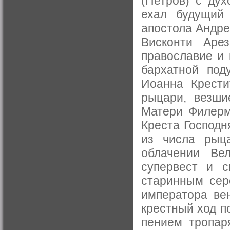
(Петров) с дух
ехал будущий 
апостола Андре
Висконти Арез
православие и
бархатной под
Иоанна Крести
рыцари, везши
Матери Филерм
Креста Господн
из числа рыц
облачении Ве
супервест и с
старинным сер
императора вен
крестный ход п
пением тропар