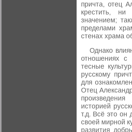
причта, отец А
крестить, ни
значением; та
пределами хра
стенах храма о
Однако влияни
отношениях с 
тесные культур
русскому прич
для ознакомлен
Отец Александр
произведения
историей русск
т.д. Всё это о
своей мирной к
развития добр