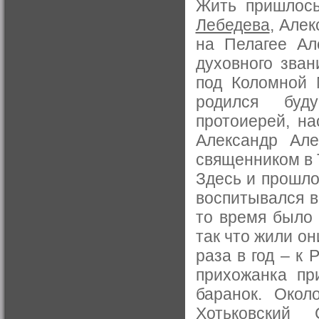
Жить пришлось
Лебедева
, Алек
на Пелагее Ал
духовного зван
под Коломной М
родился буду
протоиерей, на
Александр Але
священником в 
Здесь и прошло
воспитывался в
то время было 
так что жили он
раза в год – к 
прихожанка пр
баранок. Окол
Хотьковский 