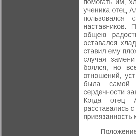
помогать им, х
ученика отец А
пользовался 
наставников. 
общею радост
оставался хлад
ставил ему пло
случая замени
боялся, но вс
отношений, ус
была самой 
сердечности за
Когда отец А
расставались с
привязанность 
Положение ег