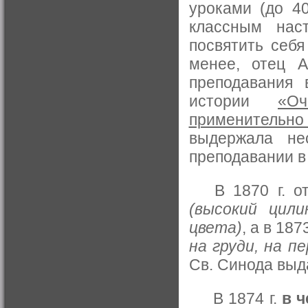
уроками (до 4
классным нас
посвятить себ
менее, отец А
преподавания 
истории
«О
применительно
выдержала не
преподавании в
В 1870 г. от
(высокий цили
цвета)
, а в 187
на груди, на п
Св. Синода вы
В 1874 г.
в 