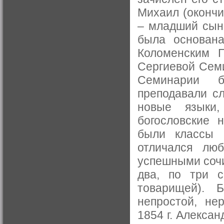
Михаил (окончи
– младший сын 
была основана
Коломенским П
Сергиевой Сем
Семинарии б
преподавали с
новые языки,
богословские 
были классы 
отличался лю
успешными сочи
два, по три с
товарищей). 
непростой, не
1854 г. Алекса