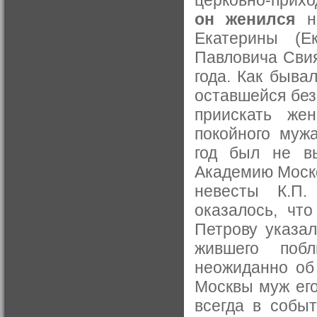
он женился
на
Екатерины (Ек
Павловича Свия
года. Как быва
оставшейся без
приискать же
покойного муж
год был не в
Академию Моско
невесты К.П.
оказалось, что
Петрову указал
жившего поб
неожиданно об
Москвы муж его
всегда в собы