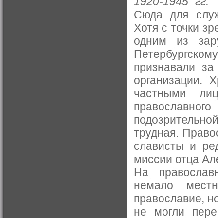
1920-1945 гг
Сюда для служ
Хотя с точки з
одним из зар
Петербургском
признавали за
организации. 
частными ли
православног
подозрительно
трудная. Право
слависты и ре
миссии отца Ал
На православ
немало местн
православие, н
не могли пере