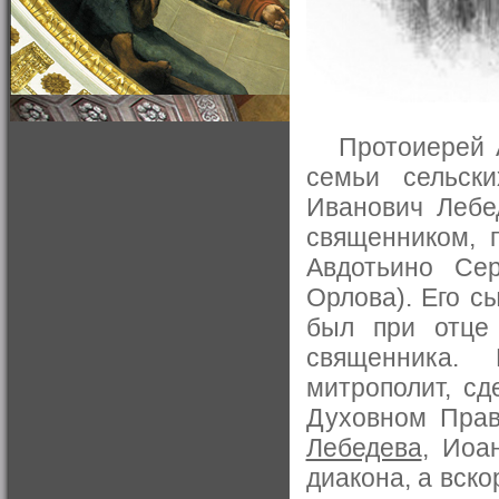
Протоиерей А.
семьи сельск
Иванович Лебе
священником, 
Авдотьино Сер
Орлова). Его с
был при отце 
священника. 
митрополит, с
Духовном Прав
Лебедева
, Иоа
диакона, а вск