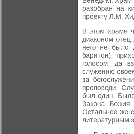
Венедикт. Храм 
разобран на ки
проекту Л.М. Х
В этом храме ч
диаконом отец 
него не было 
баритон), прих
голосом, да в
служению своем
за богослужен
проповеди. Сл
был один. Было
Закона Божия,
Остальное же 
литературным з