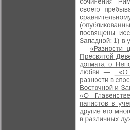
сочинения Рим
своего пребыв
сравнительно
(опубликованн
посвящены исс
Западной: 1) в
—
«Разности 
Пресвятой Деве
догмата о Неп
любви —
«О л
разности в спо
Восточной и З
«О Главенств
папистов в уч
другие его мно
в различных ду