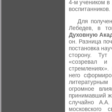
4-м учеником в 
воспитанников.
Для получения
Лебедев, в т
Духовную Ака
он. Разница по
постановка нау
сторону. Тут
«созревал и
стремлениях».
него сформиро
литературным
огромное влия
принимавший жи
случайно А.А
московского 