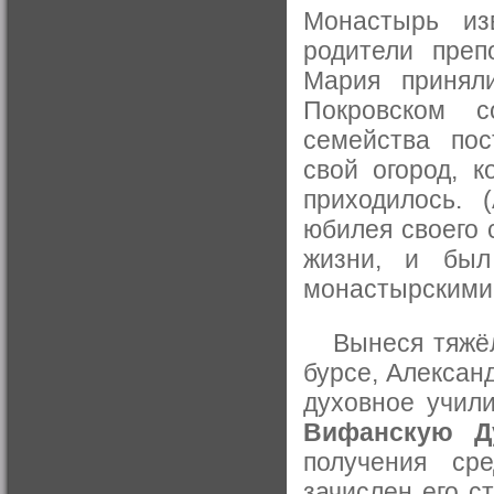
Монастырь из
родители преп
Мария принял
Покровском с
семейства пос
свой огород, к
приходилось. 
юбилея своего с
жизни, и был
монастырскими
Вынеся тяжёлы
бурсе, Алексан
духовное учили
Вифанскую Д
получения ср
зачислен его с