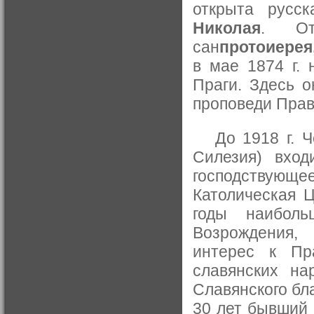
открыта русс
Николая
. Оте
сан
протоиерея
в мае 1874 г. 
Праги. Здесь о
проповеди Прав
До 1918 г. Че
Силезия) вход
господствующ
Католическая Ц
годы наиболь
Возрождения,
интерес к Пр
славянских на
Славянского бл
30 лет бывший