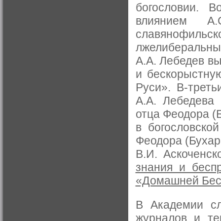
богословии. В
влиянием А.
славянофильск
лжелиберальных
А.А. Лебедев в
и бескорыстну
Руси». В-треть
А.А. Лебедева
отца Феодора (Б
в богословско
Феодора (Бухар
В.И. Аскоченск
знания и бесп
«Домашней Бесе
В Академии сл
журналов и те