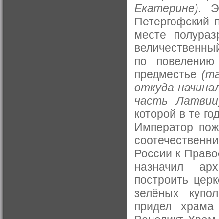
Екатерине).
Эт
Петергофский пр
месте полураз
величественны
по повелению
предместье
(т
откуда начинал
часть Латвии
которой в те г
Император пож
соотечественни
России к Право
назначил арх
построить церк
зелёных купо
придел храма 