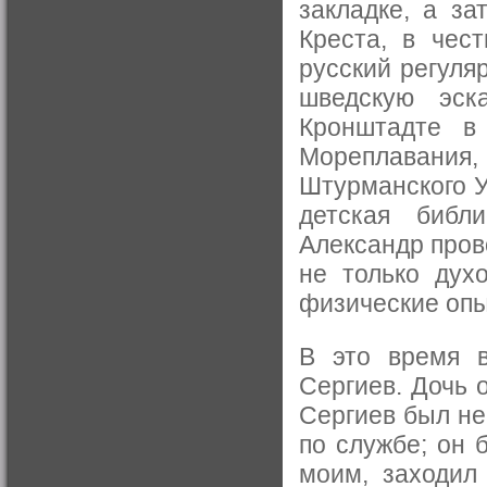
закладке, а за
Креста, в чес
русский регуля
шведскую эск
Кронштадте в
Мореплавания,
Штурманского У
детская библ
Александр пров
не только дух
физические оп
В это время 
Сергиев. Дочь 
Сергиев был не
по службе; он 
моим, заходил