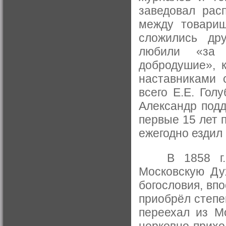
заведовал рас
между товари
сложились дру
любили «за 
добродушие», 
наставниками 
всего Е.Е. Гол
Александр под
первые 15 лет п
ежегодно ездил 
В 1858 г. 25
Московскую Ду
богословия, вп
приобрёл степе
переехал из М
церковно-прих