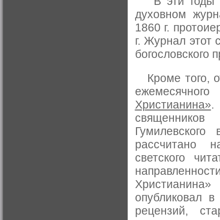
В эти годы ег
духовном жур
1860 г. протои
г. Журнал этот
богословского 
Кроме того, о
ежемесячного
Христианина»
.
священников
Гумилевского
рассчитано н
светского чит
направленности
Христианина»
опубликовал в
рецензий, ст