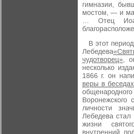
гимназии, быв
мостом, — и ма
… Отец Иоа
благорасположе
В этот период 
Лебедева
«Свят
чудотворец»
, 
несколько изда
1866 г. он на
веры в беседа
общенародног
Воронежского с
личности знач
Лебедева стал
жизни святог
внутренний под