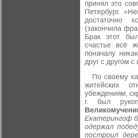
принял это сов
Петербург. «Н
достаточно 
(закончила фра
Брак этот бы
счастье всё ж
поначалу ника
друг с другом с
По своему хар
житейских о
убеждениям, ск
г. был рук
Великомучени
Екатерингоф бл
одержал побед
построил дере