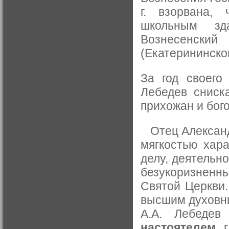
г. взорвана,
школьным зд
Вознесенски
(Екатерининског
За год своего
Лебедев сниск
прихожан и бог
Отец Александ
мягкостью хар
делу, деятельн
безукоризнен
Святой Церкви.
высшим духовны
А.А. Лебеде
настоятелем
, 