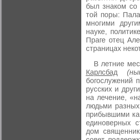
был знаком со
той поры: Пала
многими други
науке, политик
Праге отец Але
страницах некот
В летние меся
Карлсбад
(н
богослужений 
русских и друг
на лечение, «н
людьми разных
прибывшими как
единоверных с
дом священник
совет, поддерж