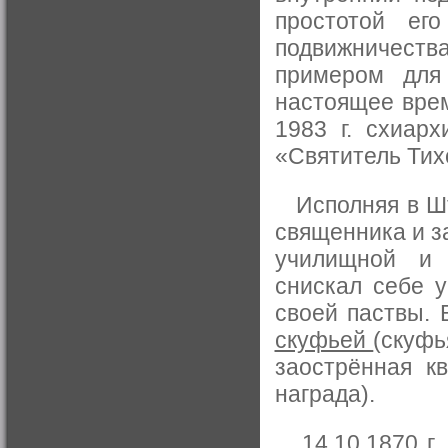
простотой ег
подвижничеств
примером для
настоящее врем
1983 г. схиар
«Святитель Тихо
Исполняя в Шт
священника и з
училищной и 
снискал себе у
своей паствы. 
скуфьей
(скуфь
заострённая к
награда).
14.10.1870 г. 