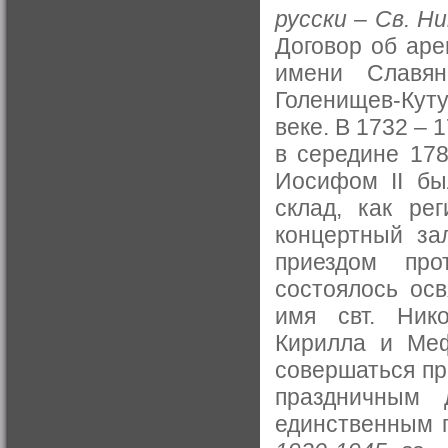
русски – Св. Ни
Договор об аре
имени Славян
Голенищев-Кут
веке. В 1732 – 1
в середине 178
Иосифом II бы
склад, как ре
концертный за
приездом про
состоялось ос
имя свт. Ник
Кирилла и Меф
совершаться пр
праздничным 
единственным 