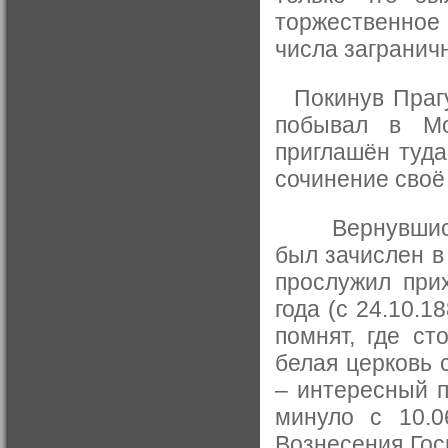
торжественное
числа загранич
Покинув Прагу,
побывал в Мо
приглашён туд
сочинение своё
Вернувшись в 
был зачислен в
прослужил при
года (с 24.10.1
помнят, где ст
белая церковь 
– интересный п
минуло с 10.06
Вознесения Гос