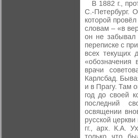
В 1882 г., про
С.-Петербург. 
которой провёл 
словам – «в ве
он не забывал 
переписке с пр
всех текущих д
«обозначения 
врачи советов
Карлсбад. Быва
и в Прагу. Там о
год до своей к
последний св
освящении вно
русской церкви 
гг., арх. К.А.
только что бы