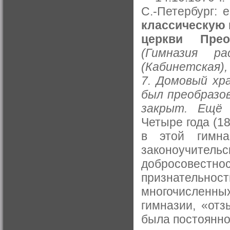
С.-Петербург: 
классическую 
церкви Прео
(Гимназия р
(Кабинетская),
7. Домовый хр
был преобразов
закрыт. Ещё 
Четыре года (1
в этой гимна
законоучительс
добросовест
признательно
многочисленны
гимназии, «отз
была постоянно