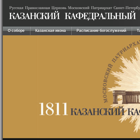
О соборе
Казанская икона
Расписание богослужений
Т