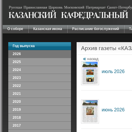
О соборе
Казанская икона
Расписание богослужений
Т
Год выпуска
Архив газеты «К
2026
назад
2025
2024
июль 2026
2023
2022
2021
2020
июнь 2026
2019
2018
2017